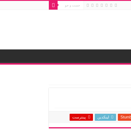
Stumb
لینکدین
پینترست