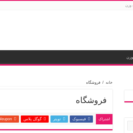
 وزن
وزن
خانه
/
فروشگاه
فروشگاه
فیسبوک
تویتر
گوگل پلاس
leupon
اشتراک