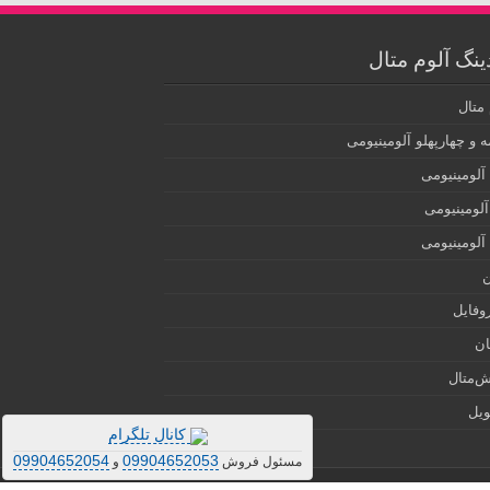
ینگ آلوم متال
 متال
 و چهارپهلو آلومینیومی
آلومینیومی
آلومینیومی
 آلومینیومی
ن
روفایل
ان
‌متال
ویل
کانال تلگرام
09904652054
09904652053
مسئول فروش
و